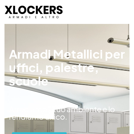
Armadi Metallici per
uffici, palestre,
scuole
Arrediamo il tuo ambiente e lo
rendiamo unico.