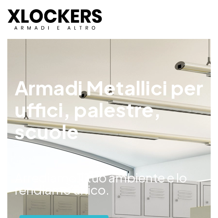
Armadi Metallici per
uffici, palestre,
scuole
Arrediamo il tuo ambiente e lo
rendiamo unico.