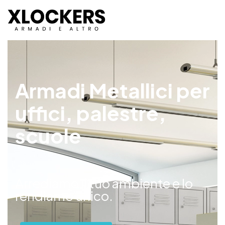
Armadi Metallici per
uffici, palestre,
scuole
Arrediamo il tuo ambiente e lo
rendiamo unico.